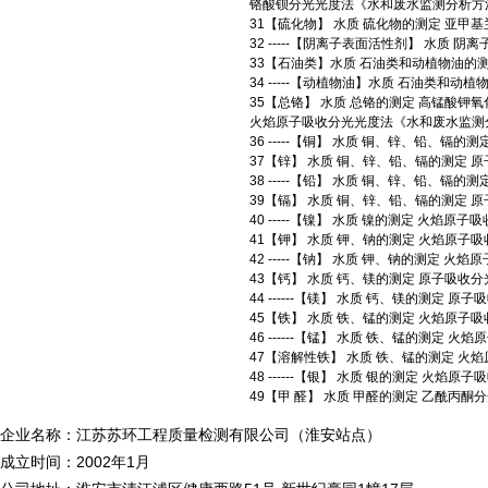
铬酸钡分光光度法《水和废水监测分析方法
31【硫化物】 水质 硫化物的测定 亚甲基兰分
32 -----【阴离子表面活性剂】 水质 阴离
33【石油类】水质 石油类和动植物油的测定 红
34 -----【动植物油】水质 石油类和动植物油
35【总铬】 水质 总铬的测定 高锰酸钾氧化-
火焰原子吸收分光光度法《水和废水监测分
36 -----【铜】 水质 铜、锌、铅、镉的测定
37【锌】 水质 铜、锌、铅、镉的测定 原子吸
38 -----【铅】 水质 铜、锌、铅、镉的测定
39【镉】 水质 铜、锌、铅、镉的测定 原子吸
40 -----【镍】 水质 镍的测定 火焰原子吸收
41【钾】 水质 钾、钠的测定 火焰原子吸收分光
42 -----【钠】 水质 钾、钠的测定 火焰原子
43【钙】 水质 钙、镁的测定 原子吸收分光光度
44 ------【镁】 水质 钙、镁的测定 原子吸收
45【铁】 水质 铁、锰的测定 火焰原子吸收分光
46 ------【锰】 水质 铁、锰的测定 火焰原
47【溶解性铁】 水质 铁、锰的测定 火焰原子
48 ------【银】 水质 银的测定 火焰原子吸收
49【甲 醛】 水质 甲醛的测定 乙酰丙酮分光光
企业名称：江苏苏环工程质量检测有限公司（淮安站点）
成立时间：2002年1月