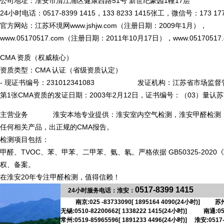
公司地址：淮安市清江浦区健康西路51号 新世纪豪园1幢17层
24小时电话：0517-8399 1415，133 8233 1415张工，微信号：173 177
官方网站：江苏环境网www.jshjw.com（注册日期：2009年1月），
www.05170517.com（注册日期：2011年10月17日），www.051
CMA 资质（权威核心）
资质类型：CMA 认证（省级资质认定）
- 现证书编号：231012341083 发证机构：江苏省市场监督管理
第1张CMA资质的发证日期：2003年2月12日，证书编号：（03）量认苏
主营业务 淮安本地专业提供：淮安室内空气检测，淮安甲醛检测，
任何相关产品，出正规的CMA报告。
检测项目包括：
甲醛、TVOC、苯、甲苯、二甲苯、氨、氡。严格依据 GB50325-20
权、备案。
在淮安20年专注甲醛检测，值得信赖！
0517-
8399 1415
13
24小时服务电话：淮安：
南京:025 -83733090[ 1895164 4090(24小时)] 苏州:
无锡:0510-82200662[ 1338222 1415(24小时)] 南通:051
常州:0519-85965596[ 1891233 4496(24小时)] 淮安:0517-8