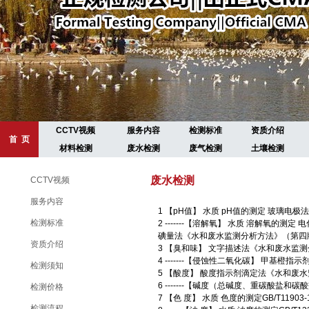
CCTV视频
服务内容
检测标准
资质介绍
首 页
材料检测
废水检测
废气检测
土壤检测
废水检测
CCTV视频
服务内容
1 【pH值】 水质 pH值的测定 玻璃电极法GB
检测标准
2 -------【溶解氧】 水质 溶解氧的测定 电化
碘量法《水和废水监测分析方法》（第四版
资质介绍
3 【臭和味】 文字描述法《水和废水监
4 -------【侵蚀性二氧化碳】 甲基
检测须知
5 【酸度】 酸度指示剂滴定法《水和废
6 -------【碱度（总碱度、重碳酸
检测价格
7 【色 度】 水质 色度的测定GB/T11903-
检测流程