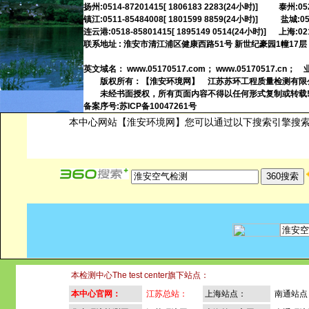
扬州:0514-87201415[ 1806183 2283(24小时)] 泰州:05
镇江:0511-85484008[ 1801599 8859(24小时)] 盐城:051
连云港:0518-85801415[ 1895149 0514(24小时)] 上海:021-
联系地址 : 淮安市清江浦区健康西路51号 新世纪豪园1幢17层
英文域名：
www.05170517.com
；
www.05170517.cn
； 
版权所有：【淮安环境网】 江苏
苏环工程质量检测有限
未经书面授权，所有页面内容不得以任何形式复制或转载
备案序号:
苏ICP备10047261号
本中心网站【淮安环境网】您可以通过以下搜索引擎搜
本检测中心The test center旗下站点：
本中心官网：
江苏总站：
上海站点：
南通站点