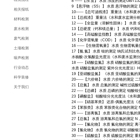
8 ------【浊 度】 水质 浊度的测定GB/T132
9 【悬浮物（SS）】 水质 悬浮物的测定 重量
相关报纸
10------【总可滤残渣】 重量法《水
11【总残渣】 重量法《水和废水监测分
材料检测
12 -----【全盐量（溶解性固体）】 水质 全
废水检测
13【总硬度（钙和镁总量）】 水质 钙和镁总量
14 -----【高锰酸盐指数】 水质 高锰酸盐指数
废气检测
15【化学需氧量（COD）】 水质 化学需氧量
16 ------【生物需氧量】 水质 生物需氧量
土壤检测
17【氨 氮】 水质 铵的测定 纳氏试剂比色法 G
水杨酸-次氯酸盐光度法《水和废水监测分
噪声检测
18 -----【硝酸盐氮】 水质 硝酸盐氮的测
行业动态
水质 硝酸盐氮的测定 紫外分光光度法》HJ/T
19【亚硝酸盐氮】 《水质 亚硝酸盐氮的测定 
科学装修
20------【六价铬】 水质 六价铬的测定 二
21【总氮】 水质 总氮的测定 碱性过硫酸钾消
关于我们
22 -----【总磷】 水质 总磷的测定 钼酸铵分
23【磷酸盐】 钼酸铵分光光度法《水和
24 -----【硝基苯类】 还原-偶氮光
25【苯胺类】 水质 苯胺类化合物的测定 N-(
26 -----【游离氯】 水质 游离氯和总氯的测
27【总氯】 水质 游离氯和总氯的测定 N，N-
28 -----【氟化物】 水质 氟化物的测定 离
29【氯化物】 水质 氯化物的测定 硝酸银滴定法
30 -----【硫酸盐】 水质 硫酸盐的测定 重量法